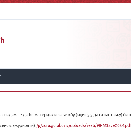
ић
 надам се да ће материјали за вежбу (који су у дати наставку) бит
еменом ажурирати):
/p/zora.golubovic/uploads/vesti/98-M3sve2024.pd