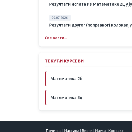
Резултати испита из Математике 2ц у ј
09.07.2026.
Резултати другог (поправног) колоквиј
Све вести...
ТЕКУЋИ КУРСЕВИ
Математика 2б
Математика 3ц
Почетна
|
Настава
|
Вести
|
Наука
|
Контакт