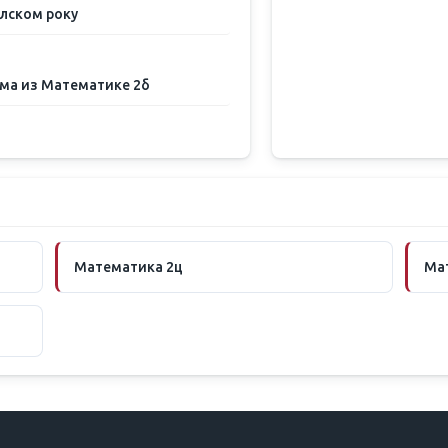
улском року
ума из Математике 2б
Математика 2ц
Ма