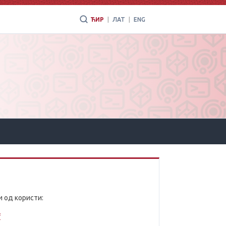
ЋИР
|
ЛАТ
|
ENG
и од користи:
f