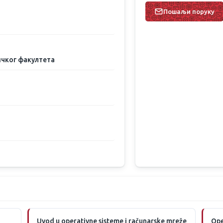
Пошаљи поруку
чког факултета
Uvod u operativne sisteme i računarske mreže
Ope