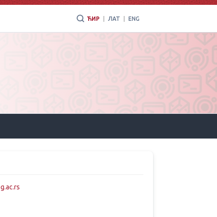
ЋИР
|
ЛАТ
|
ENG
g.ac.rs