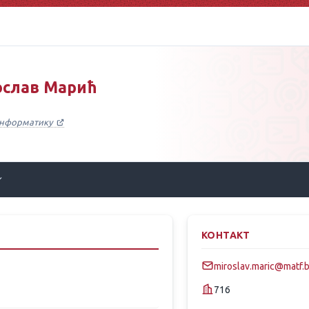
ослав Марић
 информатику
КОНТАКТ
miroslav.maric@matf.b
716