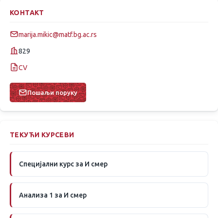
КОНТАКТ
marija.mikic@matf.bg.ac.rs
829
CV
Пошаљи поруку
ТЕКУЋИ КУРСЕВИ
Специјални курс за И смер
Анализа 1 за И смер