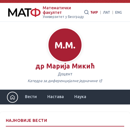
Математички
факултет
ЋИР
|
ЛАТ
|
ENG
Универзитет у Београду
М.М.
др Марија Микић
Доцент
Катедра за диференцијалне једначине
Вести
Настава
Наука
НАЈНОВИЈЕ ВЕСТИ