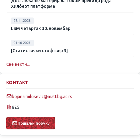
Достављање материјала током прекида рада
Хилберт платформе
27.11.2023.
LSM четвртак 30. новембар
01.10.2023.
[Статистички стофтвер 3]
Све вести...
КОНТАКТ
bojana.milosevic@matf.bg.ac.rs
825
Пошаљи поруку