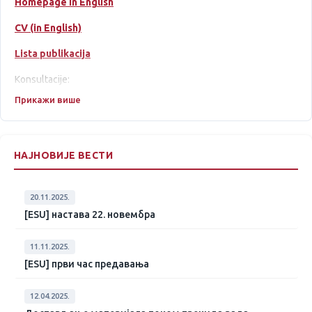
Homepage in English
CV (in English)
Lista publikacija
Konsultacije:
Прикажи више
kab 825 po dogovoru, utorak 13h ili 16h Studentski trg, i
online korišćenjem Zoom ili Webex platforme
(najaviti se
mailom)
НАЈНОВИЈЕ ВЕСТИ
E-mail:
bojana.milosevic@matf.bg.ac.rs
Odbranjeni master radovi
20.11.2025.
Problem nedostajućih podataka (serijal Novi srpski umovi)
[ESU] настава 22. новембра
11.11.2025.
[ESU] први час предавања
12.04.2025.