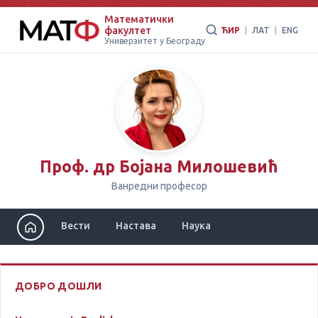
Математички
факултет
ЋИР
|
ЛАТ
|
ENG
Универзитет у Београду
Проф. др Бојана Милошевић
Ванредни професор
Вести
Настава
Наука
ДОБРО ДОШЛИ