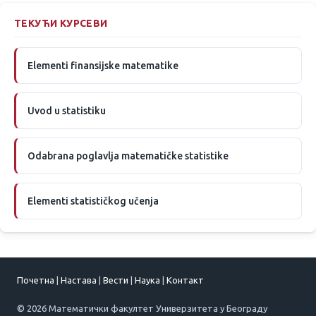
ТЕКУЋИ КУРСЕВИ
Elementi finansijske matematike
Uvod u statistiku
Odabrana poglavlja matematičke statistike
Elementi statističkog učenja
Почетна
|
Настава
|
Вести
|
Наука
|
Контакт
© 2026 Математички факултет Универзитета у Београду